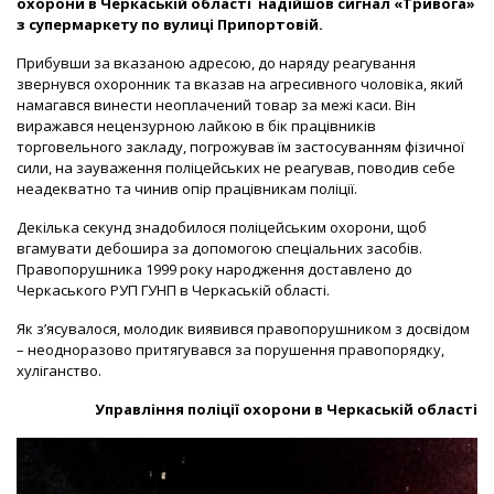
охорони в Черкаській області надійшов сигнал «Тривога»
з супермаркету по вулиці Припортовій.
Прибувши за вказаною адресою, до наряду реагування
звернувся охоронник та вказав на агресивного чоловіка, який
намагався винести неоплачений товар за межі каси. Він
виражався нецензурною лайкою в бік працівників
торговельного закладу, погрожував їм застосуванням фізичної
сили, на зауваження поліцейських не реагував, поводив себе
неадекватно та чинив опір працівникам поліції.
Декілька секунд знадобилося поліцейським охорони, щоб
вгамувати дебошира за допомогою спеціальних засобів.
Правопорушника 1999 року народження доставлено до
Черкаського РУП ГУНП в Черкаській області.
Як з’ясувалося, молодик виявився правопорушником з досвідом
– неодноразово притягувався за порушення правопорядку,
хуліганство.
Управління поліції охорони в Черкаській області