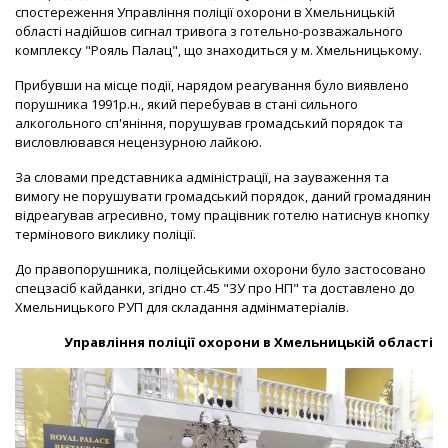
спостереження Управління поліції охорони в Хмельницькій
області надійшов сигнал тривога з готельно-розважального
комплексу "Рояль Палац", що знаходиться у м. Хмельницькому.
Прибувши на місце події, нарядом реагування було виявлено
порушника 1991р.н., який перебував в стані сильного
алкогольного сп'яніння, порушував громадський порядок та
висловлювався нецензурною лайкою.
За словами представника адміністрації, на зауваження та
вимогу не порушувати громадський порядок, даний громадянин
відреагував агресивно, тому працівник готелю натиснув кнопку
термінового виклику поліції.
До правопорушника, поліцейськими охорони було застосовано
спецзасіб кайданки, згідно ст.45 "ЗУ про НП" та доставлено до
Хмельницького РУП для складання адмінматеріалів.
Управління поліції охорони в Хмельницькій області