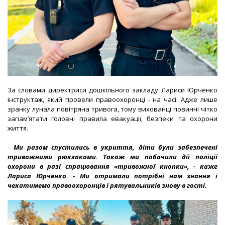
За словами директриси дошкільного закладу Лариси Юрченко
інструктаж, який провели правоохоронці - на часі. Адже лише
зранку лунала повітряна тривога, тому вихованці повинні чітко
запам’ятати головні правила евакуації, безпеки та охорони
життя.
-
Ми разом спустились в укриття, діти були забезпечені
тривожними рюкзаками. Також ми побачили дії поліції
охорони в разі спрацювання «тривожної кнопки», - каже
Лариса Юрченко. - Ми отримали потрібні нам знання і
чекатимемо правоохоронців і рятувальників знову в гості.