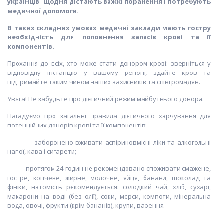
українців щодня дістають важкі поранення і потребують
медичної допомоги.
В таких складних умовах медичні заклади мають гостру
необхідність для поповнення запасів крові та її
компонентів.
Прохання до всіх, хто може стати донором крові: зверніться у
відповідну інстанцію у вашому регіоні, здайте кров та
підтримайте таким чином наших захисників та співгромадян.
Увага! Не забудьте про дієтичний режим майбутнього донора.
Нагадуємо про загальні правила дієтичного харчування для
потенційних донорів крові та її компонентів:
- заборонено вживати аспіриновмісні ліки та алкогольні
напої, кава і сигарети;
- протягом 24 годин не рекомендовано споживати смажене,
гостре, копчене, жирне, молочне, яйця, банани, шоколад та
фініки, натомість рекомендується: солодкий чай, хліб, сухарі,
макарони на воді (без олії), соки, морси, компоти, мінеральна
вода, овочі, фрукти (крім бананів), крупи, варення.