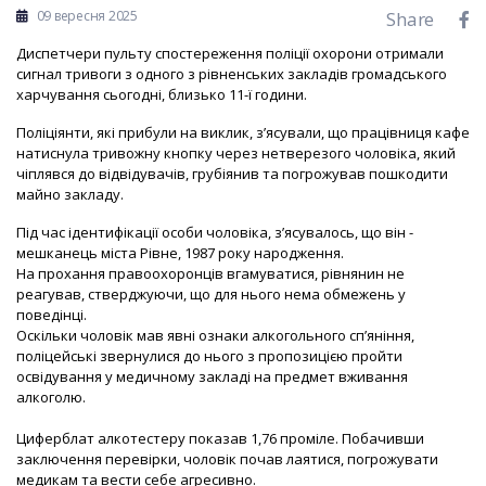
09 вересня 2025
Share
Диспетчери пульту спостереження поліції охорони отримали
сигнал тривоги з одного з рівненських закладів громадського
харчування сьогодні, близько 11-ї години.
Поліціянти, які прибули на виклик, з’ясували, що працівниця кафе
натиснула тривожну кнопку через нетверезого чоловіка, який
чіплявся до відвідувачів, грубіянив та погрожував пошкодити
майно закладу.
Під час ідентифікації особи чоловіка, з’ясувалось, що він -
мешканець міста Рівне, 1987 року народження.
На прохання правоохоронців вгамуватися, рівнянин не
реагував, стверджуючи, що для нього нема обмежень у
поведінці.
Оскільки чоловік мав явні ознаки алкогольного сп’яніння,
поліцейські звернулися до нього з пропозицією пройти
освідування у медичному закладі на предмет вживання
алкоголю.
Циферблат алкотестеру показав 1,76 проміле. Побачивши
заключення перевірки, чоловік почав лаятися, погрожувати
медикам та вести себе агресивно.