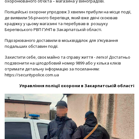
охоронюваного об’єкта – магазина у Виноградові.
Поліцейські охорони упродовж 3 хвилин прибули на місце події,
де виявили 56-річного берегівця, який вже двічі скоював
крадіжку у цьому магазині та перебував в розшуку
Берегівського РВП ГУНП в Закарпатській області.
Підозрюваного доставили в міськвідділок для з‘ясування
подальших обставин події.
Захистити себе, своє майно та справу життя - легко! Достатньо
подзвонити на цілодобовий номер 9899 або у кілька кліків
отримати детальну інформацію за посиланням:
https://securitypolice.com.ua
Управління поліції охорони в Закарпатській області