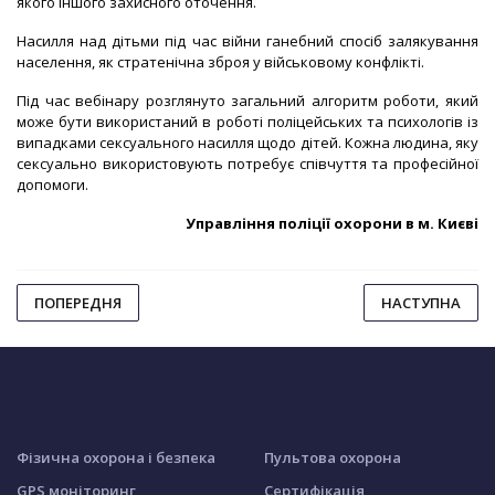
якого іншого захисного оточення.
Насилля над дітьми під час війни ганебний спосіб залякування
населення, як стратенічна зброя у військовому конфлікті.
Під час вебінару розглянуто загальний алгоритм роботи, який
може бути використаний в роботі поліцейських та психологів із
випадками сексуального насилля щодо дітей. Кожна людина, яку
сексуально використовують потребує співчуття та професійної
допомоги.
Управління поліції охорони в м. Києві
ПОПЕРЕДНЯ
НАСТУПНА
Фізична охорона і безпека
Пультова охорона
GPS моніторинг
Сертифікація