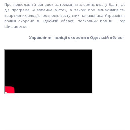
Про нещодавній випадок затримання зловмисника у Балті, де
діє програма «Безпечне місто», а також про винахідливість
квартирних злодіїв, розповів заступник начальника Управління
поліції охорони в Одеській області,
полковник поліції
− Ігор
Шишименко.
Управління поліції охорони в Одеській області