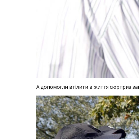
А допомогли втілити в життя сюрприз зак