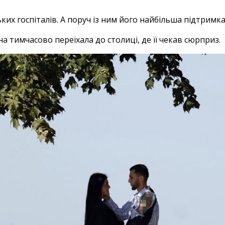
ьких госпіталів. А поруч із ним його найбільша підтримк
тимчасово переїхала до столиці, де її чекав сюрприз.