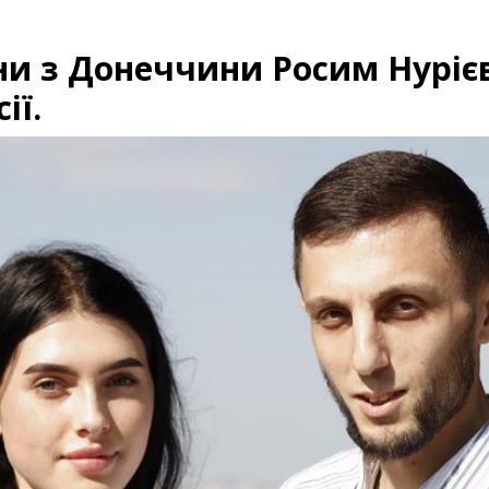
и з Донеччини Росим Нурієв
ії.