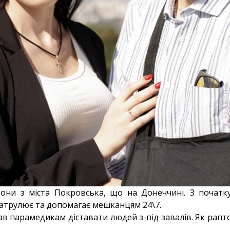
рони з міста Покровська, що на Донеччині. З початк
атрулює та допомагає мешканцям 24\7.
ав парамедикам діставати людей з-під завалів. Як рапт