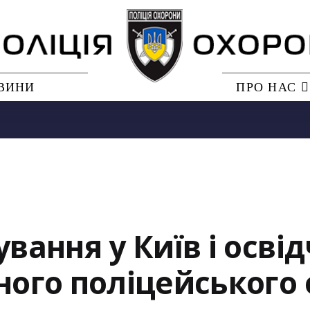
ВИНИ
ПРО НАС
ування у Київ і осві
еного поліцейського