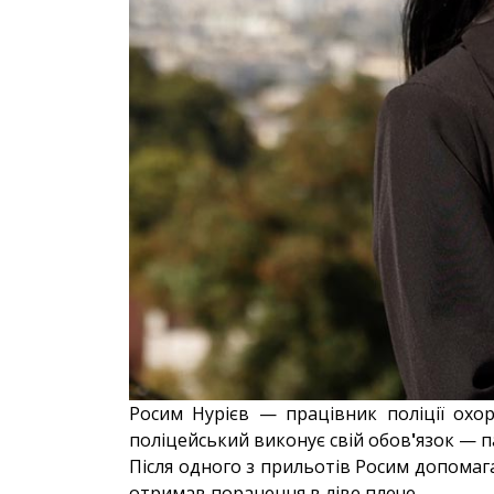
Росим Нурієв — працівник поліції охо
поліцейський виконує свій обов
'
язок — п
Після одного з прильотів Росим допомаг
отримав поранення в ліве плече.