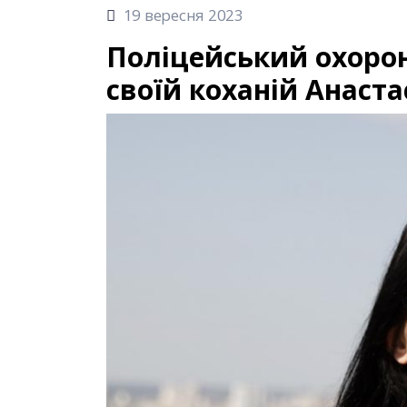
19 вересня 2023
Поліцейський охорон
своїй коханій Анастас