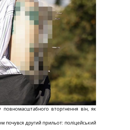
у повномасштабного вторгнення він, як
ом почувся другий прильот: поліцейський