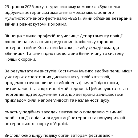
29 травня 2026 року в туристичному комплексі «Буковель»
відбулися ветеранські змагання в межах міжнародного
мультиспортивного фестивалю «BEST», який об’єднав ветеранів
війни з різних куточків України.
Вінницьке вище професійне училище Департаменту поліції
охорони на змаганнях представив фахівець у справах
ветеранів війни Костянтин Ільєнко, який у складі команди
«Вінницькі Титани» гідно представив Вінниччину та систему
Поліції охорони.
За результатами виступів Костянтин Ільєнко здобув перші місця
у чотирьох спортивних дисциплінах у своїй категорії,
продемонструвавши високий рівень фізичної підготовки,
витривалості та спортивної майстерності. Цей результат став
черговим підтвердженням того, що ветерани залишаються
прикладом сили, наполегливості та незламності духу.
Участь у подібних заходах є важливою складовою фізичної
реабілітації, соціальної адаптації ветеранів та популяризації
ветеранського спорту в Україні.
Висловлюємо щиру подяку організаторам фестивалю –