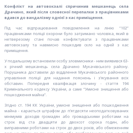
Конфлікт на автовокзалі спричинив мешканець села
Драчино, який після словесної перепалки з працівниками
вдався до вандалізму однієї з кас приміщення.
Під час відпрацювання повідомлення на лінію “102”
працівниками поліції охорони було затримано чоловіка, який в
нетверезому стані почав конфліктувати з працівниками
автовокзалу та навмисно пошкодив скло на одній з кас
приміщення.
У подальшому встановили особу зловмисники - ним виявився 63-
х річний мешканець села Драчино Мукачівського району.
Порушника доставили до відділення Мукачівського районного
управління поліції для надання пояснень і з’ясування всіх
обставин. Попередня кваліфікація злочину - стаття 194
Кримінального кодексу України, а саме “Умисне знищення або
пошкодження майна”.
Згідно ст. 194 КК України, умисне знищення або пошкодження
майна - карається штрафом до п’ятдесяти неоподатковуваних
мінімумів доходів громадян або громадськими роботами на
строк від ста двадцяти до двохсот сорока годин, або
виправними роботами на строк до двох років, або обмеженням