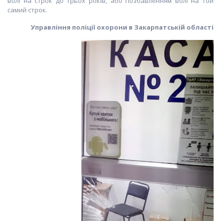
волі на строк до трьох років, або позбавленням волі на той
самий строк.
Управління поліції охорони в Закарпатській області