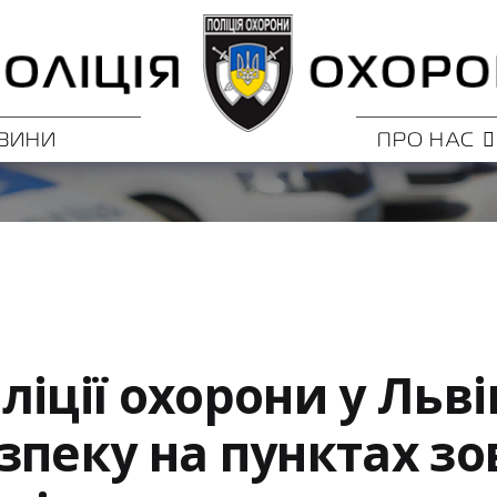
ВИНИ
ПРО НАС
іції охорони у Льві
зпеку на пунктах з