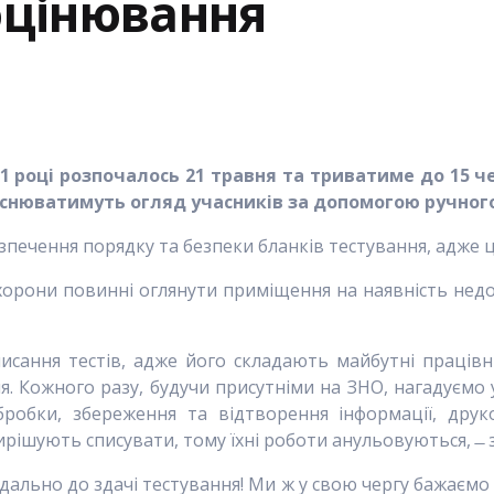
оцінювання
1 році розпочалось 21 травня та триватиме до 15 
ійснюватимуть огляд учасників за допомогою ручно
печення порядку та безпеки бланків тестування, адже ц
хорони повинні оглянути приміщення на наявність недо
сання тестів, адже його складають майбутні працівни
я. Кожного разу, будучи присутніми на ЗНО, нагадуємо
обробки, збереження та відтворення інформації, дру
вирішують списувати, тому їхні роботи анульовуються, ̶
дально до здачі тестування! Ми ж у свою чергу бажаємо