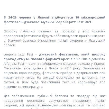
З 24-28 червня у Львові відбудеться 10 міжнародний
фестиваль джазової музики Leopolis Jazz Fest 2021.
Охорону публічної безпеки та порядку у всіх локаціях
проведення фестивалю будуть забезпечувати працівники роти
з фізичної безпеки Управління поліції охорони у Львівській
області.
Leopolis Jazz Fest -
джазовий
фестиваль, який щороку
проходить у м. Львові в форматі open-air.
Раніше відомий як
Alfa Jazz Fest – один з найвідоміших масових заходів у Львові.
Фестиваль проводиться у Львові з 2011 року. Зважаючи на
епідемію коронавірусу, фестиваль пройде з дотриманням всіх
карантинних умов. На локації фестивалю не допустять тих
гостей, в яких буде позитивний тест на коронавірус або
підвищена температура.
Для забезпечення публічної безпеки та порядку під час
проведення фестивалю залучаються працівники поліції
охорони, які пройшли необхідну спецпідготовку та постійно