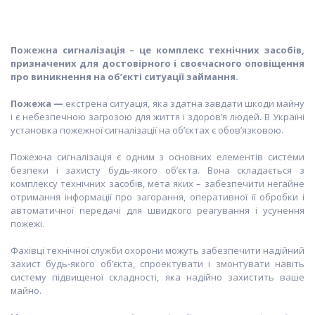
Пожежна сигналізація
– це комплекс технічних засобів,
призначених для достовірного і своєчасного оповіщення
про виникнення на об’єкті ситуації займання.
Пожежа
—
екстрена ситуація, яка здатна завдати шкоди майну
і є небезпечною загрозою для життя і здоров’я людей. В Україні
установка пожежної сигналізації на об’єктах є обов’язковою.
Пожежна сигналізація є одним з основних елементів системи
безпеки і захисту будь-якого об’єкта. Вона складається з
комплексу технічних засобів, мета яких – забезпечити негайне
отримання інформації про загорання, оперативної її обробки і
автоматичної передачі для швидкого реагування і усунення
пожежі.
Фахівці технічної служби охорони можуть забезпечити надійний
захист будь-якого об’єкта, спроектувати і змонтувати навіть
систему підвищеної складності, яка надійно захистить ваше
майно.