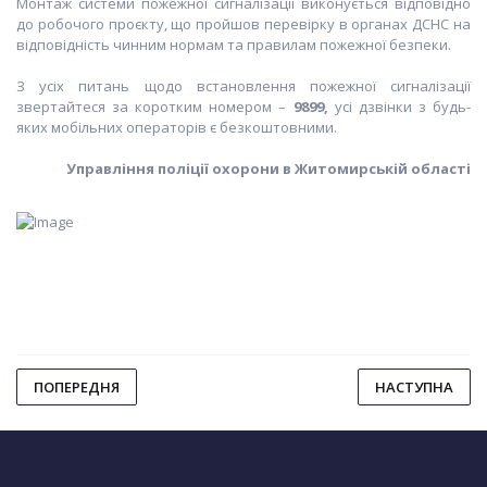
Монтаж системи пожежної сигналізації виконується відповідно
до робочого проєкту, що пройшов перевірку в органах ДСНС на
відповідність чинним нормам та правилам пожежної безпеки.
З усіх питань щодо встановлення пожежної сигналізації
звертайтеся за коротким номером –
9899,
усі дзвінки з будь-
яких мобільних операторів є безкоштовними.
Управління поліції охорони в Житомирській області
ПОПЕРЕДНЯ
НАСТУПНА