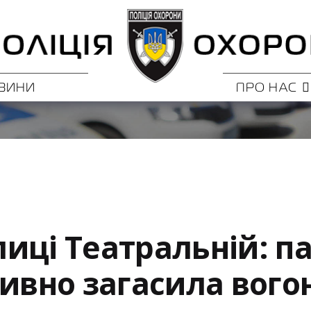
ВИНИ
ПРО НАС
иці Театральній: п
ивно загасила вогон