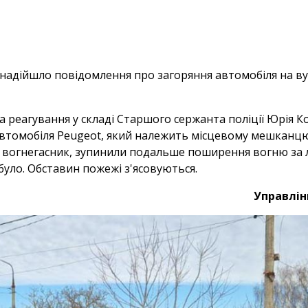
ни надійшло повідомлення про загоряння автомобіля на в
а реагування у складі Старшого сержанта поліції Юрія К
втомобіля Peugeot, який належить місцевому мешканцю.
 вогнегасник, зупинили подальше поширення вогню за л
було. Обставин пожежі з'ясовуються.
Управлінн