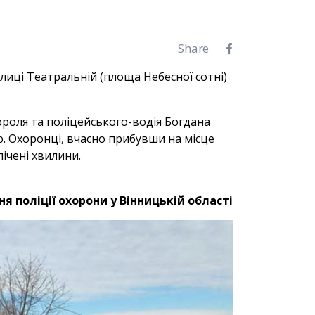
Share
улиці Театральній (площа Небесної сотні)
ороля та поліцейського-водія Богдана
 Охоронці, вчасно прибувши на місце
ічені хвилини.
я поліції охорони у Вінницькій області