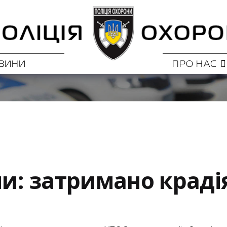
ВИНИ
ПРО НАС
ни: затримано крад