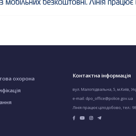
Контактна інформація
това охорона
вул. Малопідвальна, 5, м.Київ, У
ифікація
e-mail: dpo_office@police.gov.ua
ання
Лінія працює цілодобово, тел.:
9