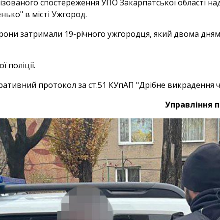
ізованого спостереження УПО Закарпатської області над
нько" в місті Ужгород.
орони затримали 19-річного ужгородця, який двома дня
 поліції.
ративний протокол за ст.51 КУпАП "Дрібне викрадення ч
Управління п