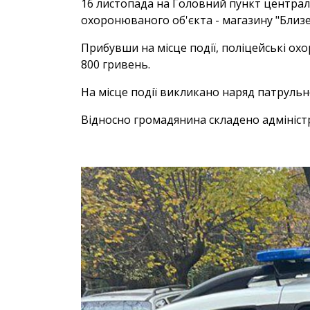
16 листопада на Головний пункт централ
охоронюваного об'єкта - магазину "Близе
Прибувши на місце події, поліцейські ох
800 гривень.
На місце події викликано наряд патрульної
Відносно громадянина складено адмініст