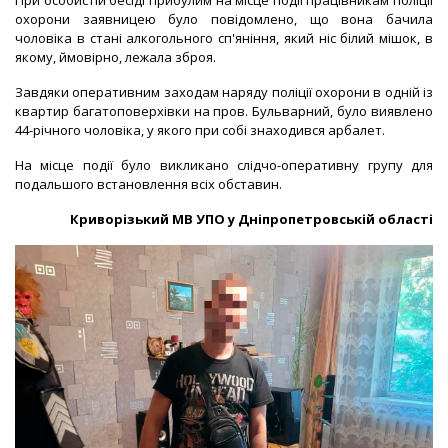
При особистій бесіді прибулим на місце події працівникам поліції
охорони заявницею було повідомлено, що вона бачила
чоловіка в стані алкогольного сп'яніння, який ніс білий мішок, в
якому, ймовірно, лежала зброя.
Завдяки оперативним заходам наряду поліції охорони в одній із
квартир багатоповерхівки на пров. Бульварний, було виявлено
44-річного чоловіка, у якого при собі знаходився арбалет.
На місце події було викликано слідчо-оперативну групу для
подальшого встановлення всіх обставин.
Криворізький МВ УПО у Дніпропетровській області