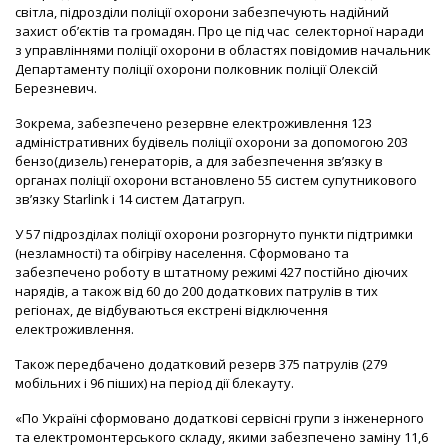
світла, підрозділи поліції охорони забезпечують надійний
захист об’єктів та громадян. Про це під час селекторної наради
з управліннями поліції охорони в областях повідомив начальник
Департаменту поліції охорони полковник поліції Олексій
Березневич.
Зокрема, забезпечено резервне електроживлення 123
адміністративних будівель поліції охорони за допомогою 203
бензо(дизель) генераторів, а для забезпечення зв’язку в
органах поліції охорони встановлено 55 систем супутникового
зв’язку Starlink і 14 систем Датагруп.
У 57 підрозділах поліції охорони розгорнуто пункти підтримки
(незламності) та обігріву населення. Сформовано та
забезпечено роботу в штатному режимі 427 постійно діючих
нарядів, а також від 60 до 200 додаткових патрулів в тих
регіонах, де відбуваються екстрені відключення
електроживлення.
Також передбачено додатковий резерв 375 патрулів (279
мобільних і 96 піших) на період дії блекауту.
«По Україні сформовано додаткові сервісні групи з інженерного
та електромонтерського складу, якими забезпечено заміну 11,6