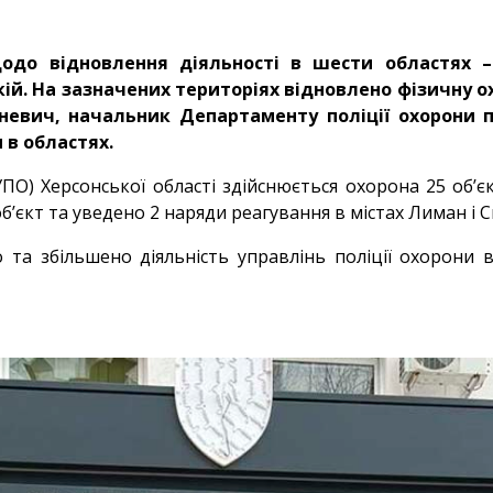
одо відновлення діяльності в шести областях – 
кій. На зазначених територіях відновлено фізичну ох
невич, начальник Департаменту поліції охорони п
 в областях.
ПО) Херсонської області здійснюється охорона 25 об’єкті
’єкт та уведено 2 наряди реагування в містах Лиман і С
та збільшено діяльність управлінь поліції охорони в