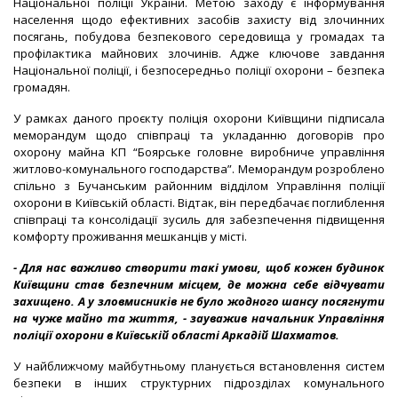
Національної поліції України. Метою заходу є інформування
населення щодо ефективних засобів захисту від злочинних
посягань, побудова безпекового середовища у громадах та
профілактика майнових злочинів. Адже ключове завдання
Національної поліції, і безпосередньо поліції охорони – безпека
громадян.
У рамках даного проєкту поліція охорони Київщини підписала
меморандум щодо співпраці та укладанню договорів про
охорону майна КП “Боярське головне виробниче управління
житлово-комунального господарства”. Меморандум розроблено
спільно з Бучанським районним відділом Управління поліції
охорони в Київській області. Відтак, він передбачає поглиблення
співпраці та консолідації зусиль для забезпечення підвищення
комфорту проживання мешканців у місті.
- Для нас важливо створити такі умови, щоб кожен будинок
Київщини став безпечним місцем, де можна себе відчувати
захищено. А у зловмисників не було жодного шансу посягнути
на чуже майно та життя, - зауважив начальник Управління
поліції охорони в Київській області Аркадій Шахматов.
У найближчому майбутньому планується встановлення систем
безпеки в інших структурних підрозділах комунального