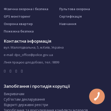
Фізична охорона і безпека
Пультова охорона
GPS моніторинг
Сертифікація
Охорона квартир
Навчання
Пожежна безпека
Контактна інформація
вул. Малопідвальна, 5, м.Київ, Україна
e-mail: dpo_office@police.gov.ua
Лінія працює цілодобово, тел.:
9899
Запобігання і протидія корупції
Викривачам
Суб'єктам декларування
Відкриті державні реєстри
Запобігання та врегулювання конфлікту інтересів