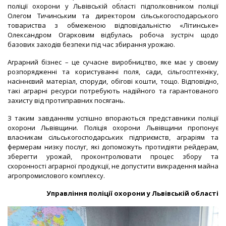
поліції охорони у Львівській області підполковником поліції
Олегом Тичинським та директором сільськогосподарського
товариства з обмеженою відповідальністю «Літинське»
Олександром Огарковим відбулась робоча зустріч щодо
базових заходів безпеки під час збирання урожаю.
Аграрний бізнес – це сучасне виробництво, яке має у своєму
розпорядженні та користуванні поля, сади, сільгосптехніку,
насіннєвий матеріал, споруди, обігові кошти, тощо. Відповідно,
такі аграрні ресурси потребують надійного та гарантованого
захисту від протиправних посягань.
З таким завданням успішно впораються представники поліції
охорони Львівщини. Поліція охорони Львівщини пропонує
власникам сільськогосподарських підприємств, аграріям та
фермерам низку послуг, які допоможуть протидіяти рейдерам,
зберегти урожай, проконтролювати процес збору та
схоронності аграрної продукції, не допустити викрадення майна
агропромислового комплексу.
Управління поліції охорони у Львівській області