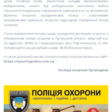
цехів, посівних полів, зернотоків, складів, механізованих
майданчиків, захист від рейдерських захоплень майна
сільськогосподарських підприємств здійснюється за допомогою
фізичної охорони працівниками поліції і озброєними
працівниками цивільної охорони підрозділів Управління поліції
охорони.
У разі виникнення питань щодо укладення договорів охорони з
Управлінням поліції охорони в Луганській області, звертайтесь
за адресою: 93400, м. Сєвєродонецьк, вул. Партизанська, 27 або
телефонуйте на цілодобий номер: 98-99 (безкоштовно).
А також дізнатися про всі послуги поліції охорони можна на сайті:
https://securitypolice.com.ua
Поліція охорони Луганщини