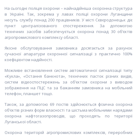
На сьогодні поліція охорони – найнадійніша охоронна структура
в Україні. Так, зокрема у лавах поліції охорони Луганщини
несуть службу понад 200 працівників. У місті Сєвєродонецьк діє
пункт централізованого спостереження. За допомогою
технічних засобів забезпечується охорона понад 30 об’єктів
агропромислового комплексу області.
Якісне обслуговування замовника досягається за рахунок
сучасної апаратури охоронної сигналізації з практично 100%
коефіцієнтом надійності.
Можливе встановлення систем автоматичної сигналізації типу
«Кукла», «Остання банкнота», технічних пасток різних видів,
систем відеоспостережень за об’єктом охорони з виводом
зображення на ПЦС та за бажанням замовника на мобільний
телефон, планшет тощо.
Також, за допомогою 69 постів здійснюється фізична охорона
об’єктів різних форм власності та шістьма мобільними нарядами
охорона нафтогазопроводів, що проходять по території
Луганської області.
Охорона територій агропромислових комплексів, переробних