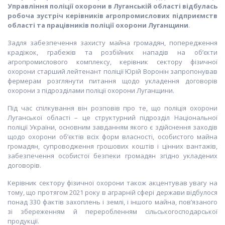
Управління поліції охорони в Луганській області відбулась
робоча зустріч керівників агропромислових підприємств
області та працівників поліції охорони Луганщини
.
Задля забезпечення захисту майна громадян, попередження
крадіжок, грабежів та розбійних нападів на об’єкти
агропромислового комплексу, керівник сектору фізичної
охорони старший лейтенант поліції Юрій Воронін запропонував
фермерам розглянути питання щодо укладення договорів
охорони з підрозділами поліції охорони Луганщини.
Під час спілкування він розповів про те, що поліція охорони
Луганської області – це структурний підрозділ Національної
поліції України, основним завданням якого є здійснення заходів
щодо охорони об’єктів всіх форм власності, особистого майна
громадян, супроводження грошових коштів і цінних вантажів,
забезпечення особистої безпеки громадян згідно укладених
договорів.
Керівник сектору фізичної охорони також акцентував увагу на
тому, що протягом 2021 року в аграрній сфері держави відбулося
понад 330 фактів захоплень і землі, і іншого майна, пов’язаного
зі збереженням й переробленням сільськогосподарської
продукції.