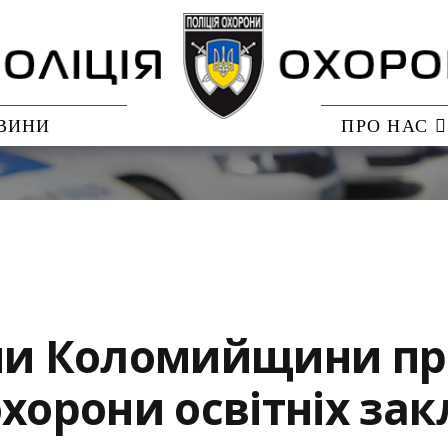
ВИНИ
ПРО НАС
они Коломийщини пр
хорони освітніх зак