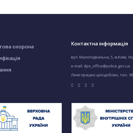
Контактна інформація
това охорона
вул. Малопідвальна, 5, м.Київ, У
ифікація
e-mail: dpo_office@police.gov.ua
ання
Лінія працює цілодобово, тел.:
9