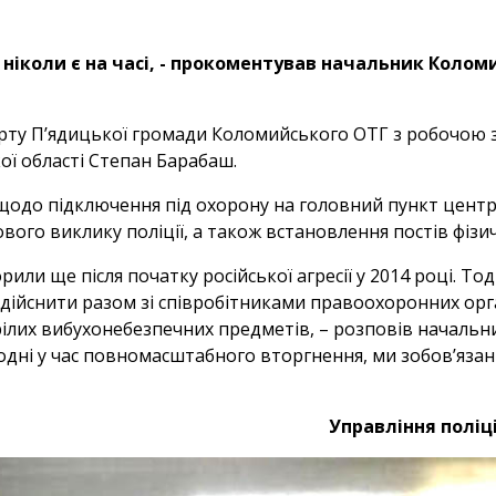
к ніколи є на часі, - прокоментував начальник Коло
порту П’ядицької громади Коломийського ОТГ з робочою 
ої області Степан Барабаш.
ня щодо підключення під охорону на головний пункт цен
вого виклику поліції, а також встановлення постів фізи
или ще після початку російської агресії у 2014 році. Тод
здійснити разом зі співробітниками правоохоронних орг
рілих вибухонебезпечних предметів, – розповів начальн
годні у час повномасштабного вторгнення, ми зобов’язан
Управління поліці