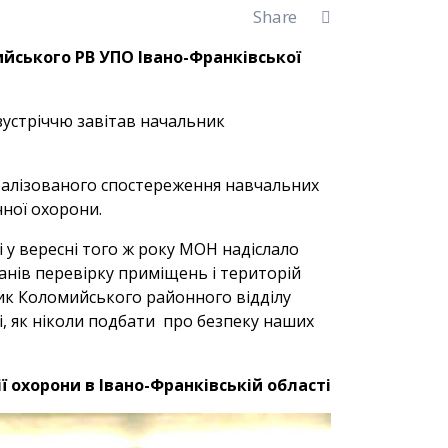
Share
мийського РВ УПО Івано-Франківської
зустріччю завітав начальник
тралізованого спостереження навчальних
чної охорони.
і у вересні того ж року МОН надіслало
анів перевірку приміщень і територій
ик Коломийського районного відділу
і, як ніколи подбати про безпеку наших
ї охорони в Івано-Франківській області