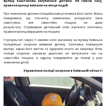
вулиці Каштанова загубилася дитина. Не гаючи часу,
правоохоронці виїхали на місце подій.
Про зникнення дитини поліцейським розповіла його мати. Жінка
повідомила, що спочатку намагалась розшукати сина
самотужки, але самостійні пошуки не дали
результату.
Отримавши детальний опис 6-річного хлопчика,
правоохоронці вирушили на пошуки.
У результаті через 5 хвилин коло магазину на вулиці Київська
поліцейські охорони виявили дитину.
Хлопчика повернули
матері, зараз його життю та здоров’ю нічого не загрожує. Втім,
п
оліція охорони закликає дорослих не витрачати час на
самостійні пошуки, а одразу повідомляти до поліції у разі
зникнення дітей.
Управління поліції охорони в Київській області