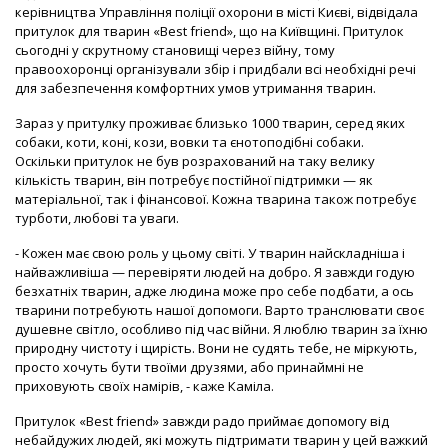
керівництва Управління поліції охорони в місті Києві, відвідала
притулок для тварин «Best friend», що на Київщині. Притулок
сьогодні у скрутному становищі через війну, тому
правоохоронці організували збір і придбали всі необхідні речі
для забезпечення комфортних умов утримання тварин.
Зараз у притулку проживає близько 1000 тварин, серед яких
собаки, коти, коні, кози, вовки та єнотоподібні собаки.
Оскільки притулок не був розрахований на таку велику
кількість тварин, він потребує постійної підтримки — як
матеріальної, так і фінансової. Кожна тварина також потребує
турботи, любові та уваги.
- Кожен має свою роль у цьому світі. У тварин найскладніша і
найважливіша — перевіряти людей на добро. Я завжди годую
безхатніх тварин, адже людина може про себе подбати, а ось
тварини потребують нашої допомоги. Варто транслювати своє
душевне світло, особливо під час війни. Я люблю тварин за їхню
природну чистоту і щирість. Вони не судять тебе, не міркують,
просто хочуть бути твоїми друзями, або принаймні не
приховують своїх намірів, - каже Каміла.
Притулок «Best friend» завжди радо приймає допомогу від
небайдужих людей, які можуть підтримати тварин у цей важкий