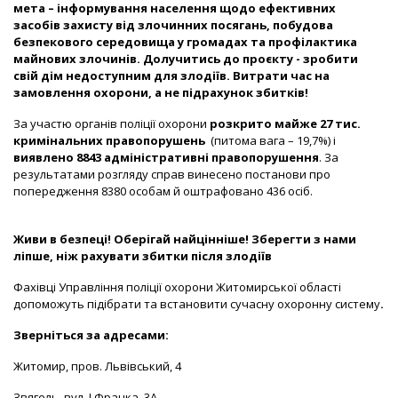
мета – інформування населення щодо ефективних
засобів захисту від злочинних посягань, побудова
безпекового середовища у громадах та профілактика
майнових злочинів.
Долучитись до проєкту - зробити
свій дім недоступним для злодіїв. Витрати час на
замовлення охорони, а не підрахунок збитків!
За участю органів
поліції охорони
розкрито
майже 27 тис.
кримінальних правопорушень
(питома вага – 19,7%) і
виявлено
8843 адміністративні правопорушення
.
За
результатами розгляду справ винесено
постанови про
попередження 8380 особам
й оштрафовано 436 осіб.
Живи в безпеці! Оберігай найцінніше! Зберегти з нами
ліпше, ніж рахувати збитки після злодіїв
Фахівці Управління поліції охорони Житомирської області
допоможуть підібрати та встановити сучасну охоронну систему
.
Зверніться за адресами:
Житомир, пров. Львівський, 4
Звягель, вул. І.Франка, 3А