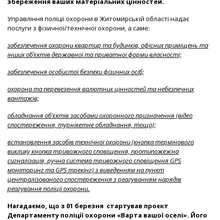
збереження ваших матеріальних цінностей.
У
правління поліції охорони в Житомирській області надає
послуги з фізичної/технічної охорони, а саме:
забезпечення охорони квартир та будинків, офісних приміщень та
інших об’єктів державної та приватної форми власності;
забезпечення особистої безпеки фізичних осіб;
охорона та перевезення валютних цінностей та небезпечних
вантажів;
обладнання об’єктів засобами охоронного призначення (відео
спостереження, турнікетне обладнання, тощо);
встановлення засобів технічної охорони (кнопка термінового
виклику кнопка тривожного сповіщення, протипожежна
сигналізація, ручна система тривожного сповіщення GPS
моніторинг та GPS трекінг) з виведенням на пункт
централізованого спостереження з реагуванням нарядів
реагування поліції охорони
.
Нагадаємо, що з 01 березня стартував проєкт
Департаменту поліції охорони «Варта вашої оселі». Його