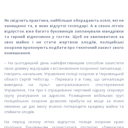
Як свідчить практика, найбільше обкрадають оселі, які не
захищенні та, в яких відсутні господарі. А в сезон літніх
відпусток вже багато буковинців запланували мандрівки
та гарний відпочинок у гостях. Щоб не хвилюватися за
своє майно і не стати жертвою злодіїв, поліцейські
охорони пропонують подбати про технічний захист свого
помешкання.
– На сьогоднішній день найефективнішим способом захистити
свою домівку від крадіїв є встановлення охоронної сигналізації, -
говорить начальник Управління поліції охорони в Чернівецькій
області Сергій Чеботар. – Перевага її в тому, що сигналізація
виведена на пульт централізованого спостереження
Управління, тож при її спрацюванні черговий одразу скеровує
групу реагування за адресою. Розміщення мобільних груп
поліцейських охорони дозволяє прибути на місце за лічені
хвилини, це дає змогу вчасно попередити крадіжку майна та
спіймати злодіїв.
На період сезону літніх відпусток поліція охорони краю
пропонує буковинцям скористатися послугою «Тимчасова