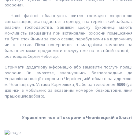
охорона».
– Наші фахівці облаштують житло громадян охоронною
сигналізацією, яка надається в оренду, і на термін, який забажає
власник господарства. Завдяки цьому буковинці мають
можливість заощадити при встановлені охорони помешкання
та бути спокійними за свою оселю, перебуваючи на відпочинку
чи в гостях. Після повернення з мандрівки замовник за
бажанням може продовжити послугу вже на постійній основі, –
розповідає Сергій Чеботар.
Отримати додаткову інформацію або замовити послуги поліції
охорони Ви зможете, звернувшись безпосередньо до
Управління поліції охорони в Чернівецькій області за адресою:
м. Чернівці вул. Устима Кармелюка, 9 або за телефоном
9899
(усі
дзвінки з мобільних за вказаним номером безкоштовні, лінія
працює цілодобово).
Управління поліції охорони
в Чернівецькій області