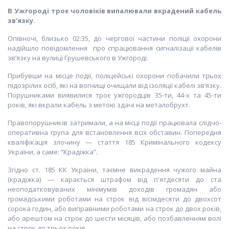
В Ужгороді троє чоловіків випалювали вкрадений кабель
зв’язку.
Опівночі, близько 02:35, до чергової частини поліції охорони
надійшло повідомлення про спрацювання сигналізації кабелів
зв’язку на вулиці Грушевського в Ужгороді.
Прибувши на місце події, поліцейські охорони побачили трьох
підозрілих осіб, які на вогнищі очищали від ізоляції кабелі зв’язку.
Порушниками виявилися троє ужгородців 35-ти, 44-х та 45-ти
років, які вкрали кабель з метою здачі на металобрухт.
Правопорушників затримали, а на місці події працювала слідчо-
оперативна група для встановлення всіх обставин. Попередня
кваліфікація злочину — стаття 185 Кримінального кодексу
України, а саме: “Крадіжка”.
Згідно ст. 185 КК України, таємне викрадення чужого майна
(крадіжка) — карається штрафом від п'ятдесяти до ста
неоподатковуваних мінімумів доходів громадян або
громадськими роботами на строк від вісімдесяти до двохсот
сорока годин, або виправними роботами на строк до двох років,
або арештом на строк до шести місяців, або позбавленням волі
на строк до трьох років.