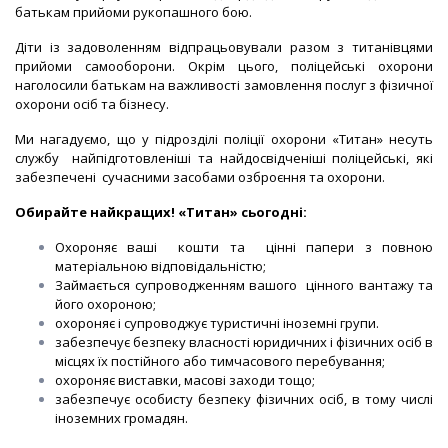
батькам прийоми рукопашного бою.
Діти із задоволенням відпрацьовували разом з титанівцями
прийоми самооборони. Окрім цього, поліцейські охорони
наголосили батькам на важливості замовлення послуг з фізичної
охорони осіб та бізнесу.
Ми нагадуємо, що у підрозділі поліції охорони «Титан» несуть
службу найпідготовленіші та найдосвідченіші поліцейські, які
забезпечені сучасними засобами озброєння та охорони.
Обирайте найкращих! «Титан» сьогодні:
Охороняє ваші кошти та цінні папери з повною
матеріальною відповідальністю;
Займається супроводженням вашого цінного вантажу та
його охороною;
охороняє і супроводжує туристичні іноземні групи.
забезпечує безпеку власності юридичних і фізичних осіб в
місцях їх постійного або тимчасового перебування;
охороняє виставки, масові заходи тощо;
забезпечує особисту безпеку фізичних осіб, в тому числі
іноземних громадян.