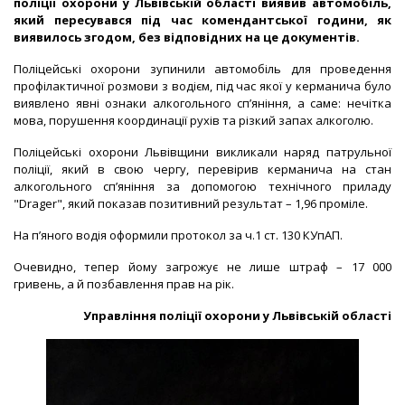
поліції охорони у Львівській області виявив автомобіль,
який пересувався під час комендантської години, як
виявилось згодом, без відповідних на це документів.
Поліцейські охорони зупинили автомобіль для проведення
профілактичної розмови з водієм, під час якої у керманича було
виявлено явні ознаки алкогольного сп’яніння, а саме: нечітка
мова, порушення координації рухів та різкий запах алкоголю.
Поліцейські охорони Львівщини викликали наряд патрульної
поліції, який в свою чергу, перевірив керманича на стан
алкогольного сп’яніння за допомогою технічного приладу
"Drager", який показав позитивний результат – 1,96 проміле.
На п’яного водія оформили протокол за ч.1 ст. 130 КУпАП.
Очевидно, тепер йому загрожує не лише штраф – 17 000
гривень, а й позбавлення прав на рік.
Управління поліції охорони у Львівській області