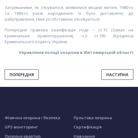
Затриманими, як з’ясувалося, виявилися місцеві жителі, 1980-го
та 1984-го років народження. Їх було доставлено до
райуправління. Нині усі обставини з’ясовуються.
Попередня правова кваліфікація події – ст.15 (Замах на
кримінальне правопорушення), ч.3 ст.185 (Крадіжка)
Кримінального кодексу України.
Управління поліції охорони в Житомирській області
ПОПЕРЕДНЯ
НАСТУПНА
Фізична охорона і безпека
Пультова охорона
GPS моніторинг
Сертифікація
Охорона квартир
Навчання