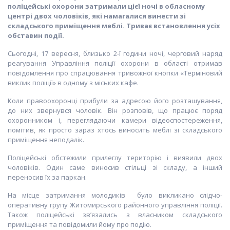
поліцейські охорони затримали цієї ночі в обласному
центрі двох чоловіків, які намагалися винести зі
складського приміщення меблі. Триває встановлення усіх
обставин події.
Сьогодні, 17 вересня, близько 2-ї години ночі, черговий наряд
реагування Управління поліції охорони в області отримав
повідомлення про спрацювання тривожної кнопки «Терміновий
виклик поліції» в одному з міських кафе.
Коли правоохоронці прибули за адресою його розташування,
до них звернувся чоловік. Він розповів, що працює поряд
охоронником і, переглядаючи камери відеоспостереження,
помітив, як просто зараз хтось виносить меблі зі складського
приміщення неподалік.
Поліцейські обстежили прилеглу територію і виявили двох
чоловіків. Один саме виносив стільці зі складу, а інший
переносив їх за паркан.
На місце затримання молодиків було викликано слідчо-
оперативну групу Житомирського районного управління поліції.
Також поліцейські зв’язались з власником складського
приміщення та повідомили йому про подію.