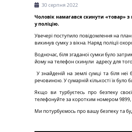
30 серпня 2022
Чоловік намагався скинути «товар» з
у поліцію.
Увечері поступило повідомлення на планш
викинув сумку з вікна. Наряд поліції ох
Водночас, біля згаданої сумки було затр
йому на телефон скинули адресу для тог
У знайденій на землі сумці та біля не
речовиною. У сумарній кількості їх було 
Якщо ви турбуєтесь про безпеку своєї
телефонуйте за коротким номером 9899, 
Ми потурбуємось про вашу безпеку та буд