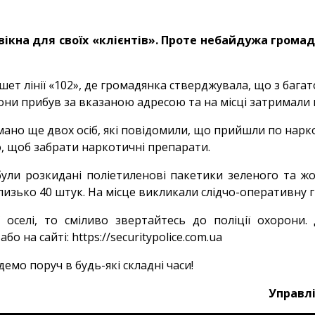
 вікна для своїх «клієнтів». Проте небайдужа гром
ет лінії «102», де громадянка стверджувала, що з багато
орони прибув за вказаною адресою та на місці затримал
имано ще двох осіб, які повідомили, що прийшли по нарк
о, щоб забрати наркотичні препарати.
ї були розкидані поліетиленові пакетики зеленого та
близько 40 штук. На місце викликали слідчо-оперативну г
 оселі, то сміливо звертайтесь до поліції охорони. 
або на сайті:
https://securitypolice.com.ua
емо поруч в будь-які складні часи!
Управлі