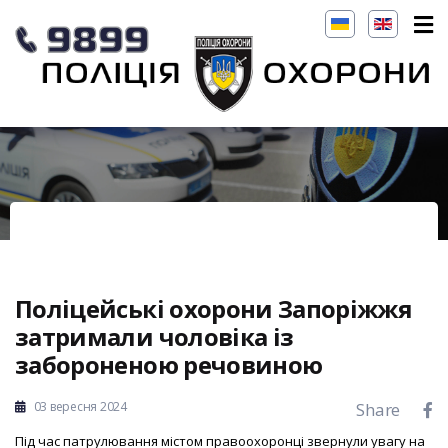
Поліцейські охорони Запоріжжя
затримали чоловіка із
забороненою речовиною
03 вересня 2024
Share
Під час патрулювання містом правоохоронці звернули увагу на