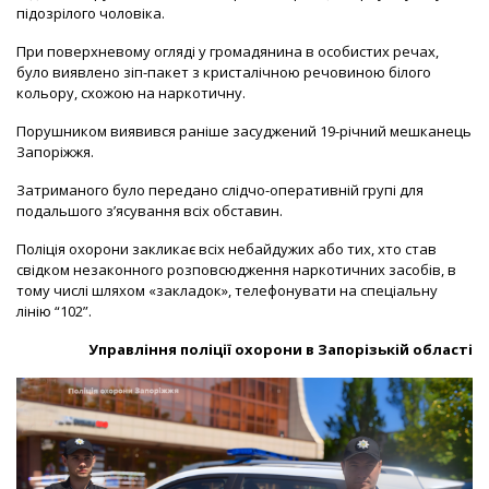
підозрілого чоловіка.
При поверхневому огляді у громадянина в особистих речах,
було виявлено зіп-пакет з кристалічною речовиною білого
кольору, схожою на наркотичну.
Порушником виявився раніше засуджений 19-річний мешканець
Запоріжжя.
Затриманого було передано слідчо-оперативній групі для
подальшого з’ясування всіх обставин.
Поліція охорони закликає всіх небайдужих або тих, хто став
свідком незаконного розповсюдження наркотичних засобів, в
тому числі шляхом «закладок», телефонувати на спеціальну
лінію “102”.
Управління поліції охорони в Запорізькій області