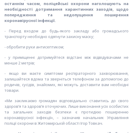
останнім часом, поліцейські охорони наголошують на
необхідності дотримання карантинних заходів, щодо
попередження та недопущення поширення
коронавірусної інфекції.
- Перед входом до будь-якого закладу або громадського
транспорту необхідно одягнути захисну маску;
- обробити руки антисептиком;
- у приміщенні дотримуйтеся відстані між відвідувачами не
менше 2 метрів;
- якщо ви маєте симптоми респіраторного захворювання,
залишайтеся вдома та зверніться телефоном за допомогою до
родичів, сусідів, знайомих, які можуть доставити вам необхідні
товари.
«Ми закликаємо громадян відповідально ставитись до свого
здоров’я та здоров’я оточуючих. Лише виконання усіх особистих
та загальних заходів безпеки є протидією поширенню
коронавірусної інфекції», – зазначив начальник Управління
поліції охорони в Житомирській області Ігор Товкач.