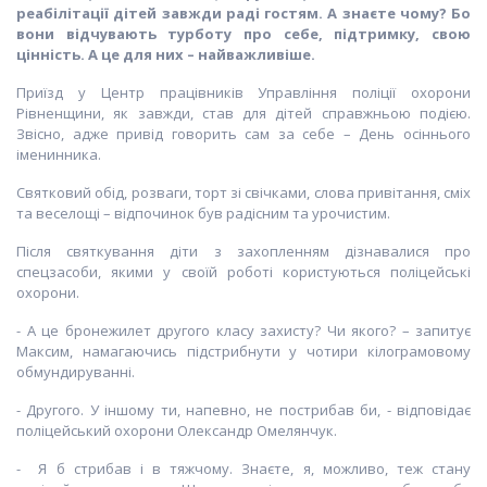
реабілітації дітей завжди раді гостям. А знаєте чому? Бо
вони відчувають турботу про себе, підтримку, свою
цінність. А це для них – найважливіше.
Приїзд у Центр працівників Управління поліції охорони
Рівненщини, як завжди, став для дітей справжньою подією.
Звісно, адже привід говорить сам за себе – День осіннього
іменинника.
Святковий обід, розваги, торт зі свічками, слова привітання, сміх
та веселощі – відпочинок був радісним та урочистим.
Після святкування діти з захопленням дізнавалися про
спецзасоби, якими у своїй роботі користуються поліцейські
охорони.
-
А це бронежилет другого класу захисту? Чи якого? – запитує
Максим, намагаючись підстрибнути у чотири кілограмовому
обмундируванні.
-
Другого. У іншому ти, напевно, не пострибав би, - відповідає
поліцейський охорони Олександр Омелянчук.
-
Я б стрибав і в тяжчому. Знаєте, я, можливо, теж стану