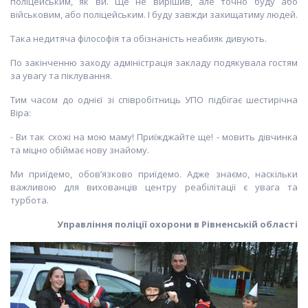
поліцейським, як ви. Ще не вирішив, але точно буду або
військовим, або поліцейським. І буду завжди захищатиму людей.
Така недитяча філософія та обізнаність неабияк дивують.
По закінченню заходу адміністрація закладу подякувала гостям
за увагу та піклування.
Тим часом до однієї зі співробітниць УПО підбігає шестирічна
Віра:
-
Ви так схожі на мою маму! Приїжджайте ще! - мовить дівчинка
та міцно обіймає нову знайому.
Ми приїдемо, обов’язково приїдемо. Адже знаємо, наскільки
важливою для вихованців центру реабілітації є увага та
турбота.
Управління поліції охорони в Рівненській області