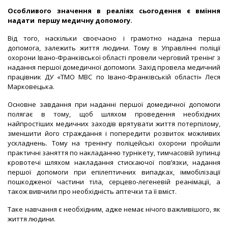
Особливого значення в реаліях сьогодення є вміння
надати першу медичну допомогу
.
Від того, наскільки своєчасно і грамотно надана перша
допомога, залежить життя людини. Тому в Управлінні поліції
охорони Івано-Франківської області провели черговий тренінг з
надання першої домедичної допомоги. Захід провела медичний
працівник ДУ «ТМО МВС по Івано-Франківській області» Леся
Марковецька.
Основне завдання при наданні першої домедичної допомоги
полягає в тому, щоб шляхом проведення необхідних
найпростіших медичних заходів врятувати життя потерпілому,
зменшити його страждання і попередити розвиток можливих
ускладнень. Тому на тренінгу поліцейські охорони пройшли
практичні заняття по накладанню турнікету,
тимчасовій зупинці
кровотечі шляхом накладання стискаючої пов’язки, надання
першої допомоги при епілептичних випадках, іммобілізації
пошкодженої частини тіла, серцево-легеневій реанімації, а
також вивчили про необхідність аптечки та її вміст.
Таке навчання є необхідним, адже немає нічого важливішого, як
життя людини.