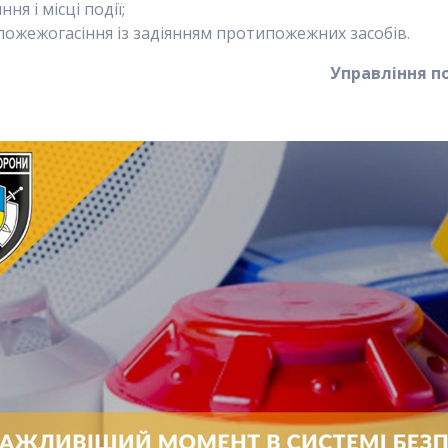
я і місці події;
ожежогасіння із задіянням протипожежних засобів.
Управління по