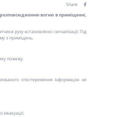
Share
ли розповсюдженню вогню в приміщенні,
чики руху встановленої сигналізації. Під
ому з приміщень.
ику пожежу.
ізованого спостереження інформацію не
ї евакуації;