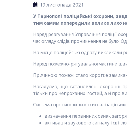
19 листопада 2021
У Тернополі поліцейські охорони, зав
тим самим попередили велике лихо на
Наряд реагування Управління поліції охо
час огляду слідів проникнення не було. О
На місце поліцейські одразу викликали р
Наряд пожежно-рятувальної частини швид
Причиною пожежі стало коротке замика
Нагадуємо, що встановлені охоронні п
тільки про непроханих гостей, а й про в
Система протипожежної сигналізації вик
визначення первинних ознак загорян
активація звукового сигналу і світл