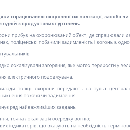
дяки спрацюванню охоронної сигналізації, запобіг
 одній з продуктових гуртівень.
рони прибув на охоронюваний об’єкт, де спрацювали дат
днак, поліцейські побачили задимленість і вогонь в одн
ятувальників.
ко локалізували загоряння, яке могло перерости у вел
ння електричного подовжувача.
рилади поліції охорони передають на пульт централ
иникнення пожежі чи задимлення.
онує ряд найважливіших завдань:
ня, точна локалізація осередку вогню;
ових індикаторів, що вказують на необхідність терміново