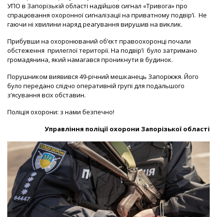
УПО в Запорізькій області надійшов сигнал «Тривога» про
спрацювання охоронної сигналізації на приватному подвір’ї. Не
гаючи ні хвилини наряд реагування вирушив на виклик.
Прибувши на охоронюваний об’єкт правоохоронці почали
обстеження прилеглої території. На подвір’ї було затримано
громадянина, який намагався проникнути в будинок.
Порушником виявився 49-річний мешканець Запоріжжя. Його
було передано слідчо оперативній групі для подальшого
з’ясування всіх обставин.
Поліція охорони: з нами безпечно!
Управління поліції охорони Запорізької області