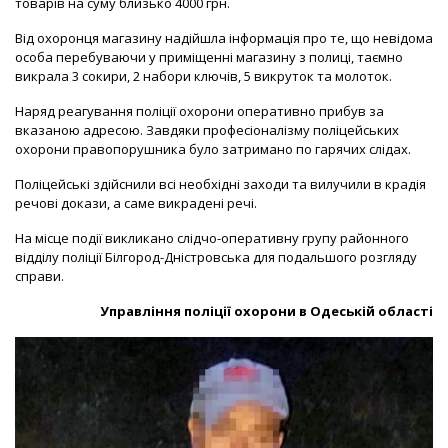
товарів на суму близько 4000 грн.
Від охоронця магазину надійшла інформація про те, що невідома
особа перебуваючи у приміщенні магазину з полиці, таємно
викрала 3 сокири, 2 набори ключів, 5 викруток та молоток.
Наряд реагування поліції охорони оперативно прибув за
вказаною адресою. Завдяки професіоналізму поліцейських
охорони правопорушника було затримано по гарячих слідах.
Поліцейські здійснили всі необхідні заходи та вилучили в крадія
речові докази, а саме викрадені речі.
На місце події викликано слідчо-оперативну групу районного
відділу поліції Білгород-Дністровська для подальшого розгляду
справи.
Управління поліції охорони в Одеській області