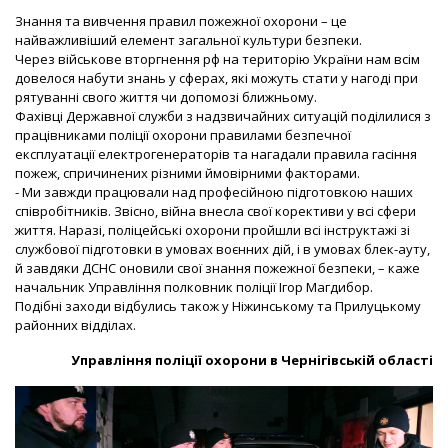
Знання та вивчення правил пожежної охорони – це
найважливіший елемент загальної культури безпеки.
Через військове вторгнення рф на територію України нам всім
довелося набути знань у сферах, які можуть стати у нагоді при
рятуванні свого життя чи допомозі ближньому.
Фахівці Державної служби з надзвичайних ситуацій поділилися з
працівниками поліції охорони правилами безпечної
експлуатації електрогенераторів та нагадали правила гасіння
пожеж, спричинених різними ймовірними факторами.
- Ми завжди працювали над професійною підготовкою наших
співробітників. Звісно, війна внесла свої корективи у всі сфери
життя. Наразі, поліцейські охорони пройшли всі інструктажі зі
службової підготовки в умовах воєнних дій, і в умовах блек-ауту,
й завдяки ДСНС оновили свої знання пожежної безпеки, – каже
начальник Управління полковник поліції Ігор Магдибор.
Подібні заходи відбулись також у Ніжинському та Прилуцькому
районних відділах.
Управління поліції охорони в Чернігівській області