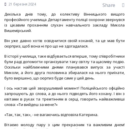
21 березня 2024
Share
Декілька днів тому, до колективу Вінницького вищого
професійного училища Департаменту поліції охорони звернувся
із цікавим проханням слухач навчального закладу Микола
Вишемірський.
Він уже давно хотів освідчитися своїй коханій, та це мав бути
сюрприз, щоб вона ні про що не здогадалася.
В історії училища, таке відбувається вперше, тому співробітники
були раді допомогти організувати таку світлу та щасливу подію.
Оскільки найближчими днями планувався випуск за участі
Миколи, а його друга половинка збиралася на нього приїхати,
було вирішено, що сюрпиз буде саме у цей день.
І ось настав цей зворушливий момент! Поліцейського офіційно
запрошують до слова, а до нього підводять його кохану. І він з
квітами в руках та тремтінням в серці, говорить найважливіші
слова: «Ти вийдеш за мене?»
«Так, так, так», - не вагаючись відповіла Катерина.
Вітаємо молоду пару з цим прекрасним та важливим днем!