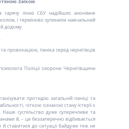
Тетяною Заїкою
на гарячу лінію СБУ надійшло анонімне
околом, і терміново зупинили навчальний
ей додому.
.
та провокацією, паніка серед чернігівців
 психолога Поліції охорони Чернігівщини
анізувати протидію загальній паніці та
ільності, чіткою ознакою стану істерії є
х. Наше суспільство дуже суперечливе та
анами й, – це беззаперечно відбивається
 й ставитися до ситуації байдуже теж не