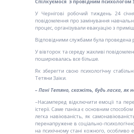
Спілкуємося
з провідним психологом У
У Чернігові робочий тиждень 24 січня
повідомлення про замінування навчальни
процес, організували евакуацію з приміщ
Відповідними службами була проведена р
У вівторок та середу жахливі повідомлен
поширювалась все більше.
Як зберегти свою психологічну стабільн
Тетяни Заїки.
–
Пані Тетяно, скажіть
,
будь ласка, як н
–Насамперед відключити емоції та пере
істерії. Саме паніка є основним способо
легка навіюваність, як самонавіюваніст
перенапружене в соціально-психологічно
на психічному стані кожного, особливо 