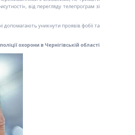
исутності», від перегляду телепрограм зі
ечі допомагають уникнути проявів фобії та
поліції охорони в Чернігівській області