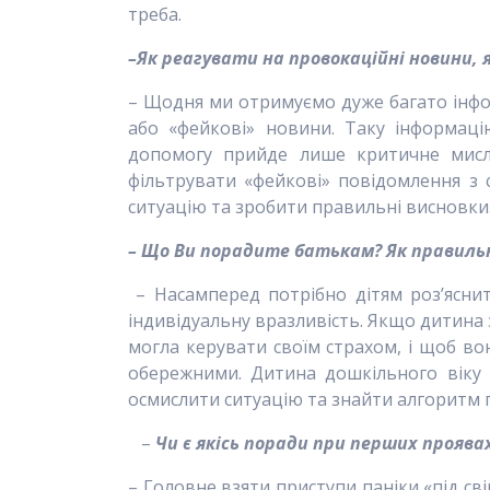
треба.
–
Як реагувати на провокаційні новини, я
– Щодня ми отримуємо дуже багато інформ
або «фейкові» новини. Таку інформаці
допомогу прийде лише критичне мисл
фільтрувати «фейкові» повідомлення з
ситуацію та зробити правильні висновки.
–
Що Ви порадите батькам? Як правил
– Насамперед потрібно дітям роз’яснит
індивідуальну вразливість. Якщо дитина 
могла керувати своїм страхом, і щоб во
обережними. Дитина дошкільного віку 
осмислити ситуацію та знайти алгоритм 
–
Чи є якісь поради при перших проявах
– Головне взяти приступи паніки «під св