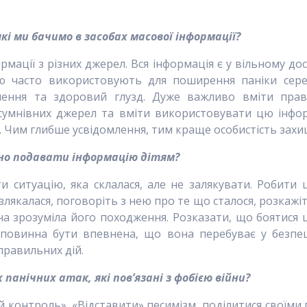
кі ми бачимо в засобах масової інформації?
ації з різних джерел. Вся інформація є у вільному дос
ю часто використовують для поширення паніки серед
ення та здоровий глузд. Дуже важливо вміти прави
 сумнівних джерел та вміти використовувати цю інф
 Чим глибше усвідомлення, тим краще особистість захищ
ьно
подавати
інформацію діт
ям
?
и ситуацію, яка склалася, але не залякувати. Робити
злякалася, поговоріть з нею про те що сталося, розкажіт
на зрозуміла його походження. Розказати, що боятися
повинна бути впевнена, що вона перебуває у безпец
правильних дій.
 панічних атак, які пов’язані з фобією війни?
ій контроль». «Відставити» песимізм, поділитися свої