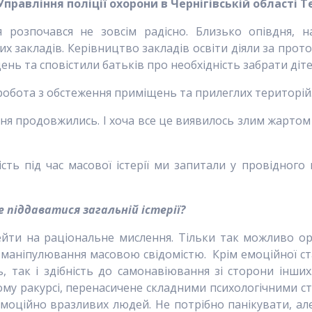
правління поліції охорони в Чернігівській області 
 розпочався не зовсім радісно. Близько опівдня, 
х закладів. Керівництво закладів освіти діяли за прот
ень та сповістили батьків про необхідність забрати діт
обота з обстеження приміщень та прилеглих територій
ня продовжились. І хоча все це виявилось злим жартом 
ість під час масової істерії ми запитали у провідного
е піддаватися загальній істерії?
йти на раціональне мислення. Тільки так можливо орг
м маніпулювання масовою свідомістю. Крім емоційної стаб
ь, так і здібність до самонавіювання зі сторони інши
му ракурсі, перенасичене складними психологічними ст
емоційно вразливих людей. Не потрібно панікувати, але