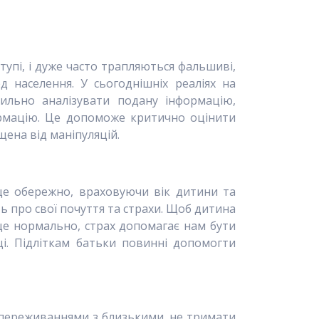
тупі, і дуже часто трапляються фальшиві,
 населення. У сьогоднішніх реаліях на
льно аналізувати подану інформацію,
ормацію. Це допоможе критично оцінити
ена від маніпуляцій.
 це обережно, враховуючи вік дитини та
ь про свої почуття та страхи. Щоб дитина
 це нормально, страх допомагає нам бути
і. Підліткам батьки повинні допомогти
ми переживаннями з близькими, не тримати