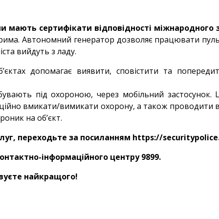
они мають сертифікати відповідності міжнародного
има. Автономний генератор дозволяє працювати пульт
іста вийдуть з ладу.
’єктах допомагає виявити, сповістити та попереди
бувають під охороною, через мобільний застосунок.
нційно вмикати/вимикати охорону, а також проводити ві
роник на об’єкт.
уг, переходьте за посиланням https://securitypolice
онтактно-інформаційного центру 9899.
овуєте найкращого!