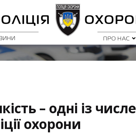
ВИНИ
ПРО НАС
якість – одні із числ
іції охорони