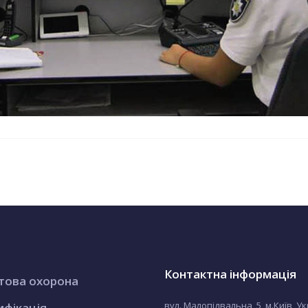
Контактна інформація
това охорона
вул. Малопідвальна, 5, м.Київ, У
ифікація