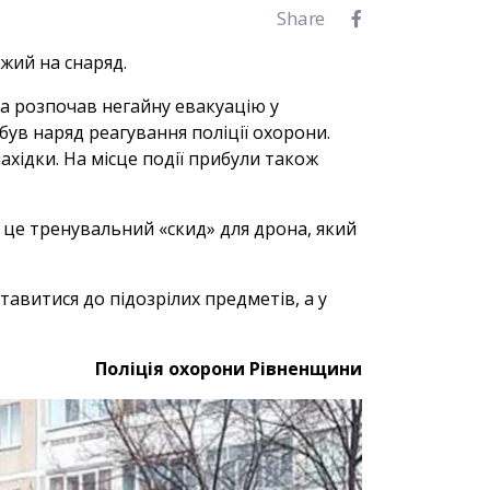
Share
ожий на снаряд.
та розпочав негайну евакуацію у
був наряд реагування поліції охорони.
хідки. На місце події прибули також
о це тренувальний «скид» для дрона, який
тавитися до підозрілих предметів, а у
Поліція охорони Рівненщини