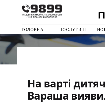
ГОЛОВНА
ПОСЛУГИ
НО
На варті дитяч
Вараша виявил