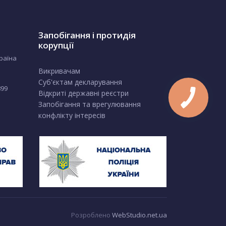
Запобігання і протидія
корупції
країна
Викривачам
Суб'єктам декларування
899
Відкриті державні реєстри
Запобігання та врегулювання
конфлікту інтересів
Розроблено
WebStudio.net.ua