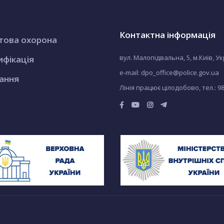
Контактна інформація
това охорона
вул. Малопідвальна, 5, м.Київ, У
ифікація
e-mail: dpo_office@police.gov.ua
ання
Лінія працює цілодобово, тел.:
9