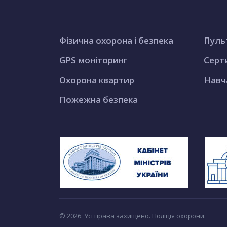
Фізична охорона і безпека
Пуль
GPS моніторинг
Серт
Охорона квартир
Навч
Пожежна безпека
© 2026. Усі права захищено. Поліція охорони.