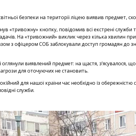
світньої безпеки на території ліцею виявив предмет, сх
нув «тривожну» кнопку, повідомив всі екстрені служби 
ладачів. На «тривожний» виклик через кілька хвилин при
зом з офіцером СОБ заблокували доступ громадян до зна
і оглянули виявлений предмет: на щастя, з’ясувалося, щ
 загрози для оточуючих не становить.
окійний для нашої країни час необхідно із обережністю с
овідні служби.