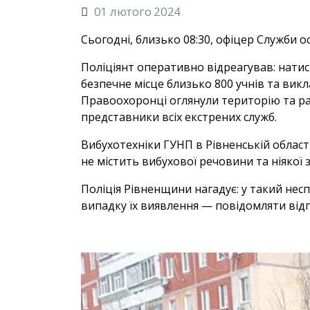
01 лютого 2024
Сьогодні, близько 08:30, офіцер Служби о
Поліціянт оперативно відреагував: натис
безпечне місце близько 800 учнів та вик
Правоохоронці оглянули територію та ра
представники всіх екстрених служб.
Вибухотехніки ГУНП в Рівненській област
не містить вибухової речовини та ніякої
Поліція Рівненщини нагадує: у такий несп
випадку їх виявлення — повідомляти відп