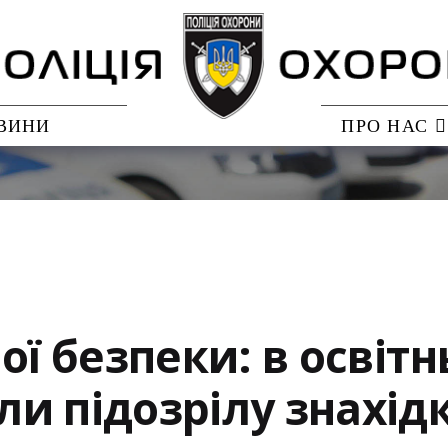
ВИНИ
ПРО НАС
ої безпеки: в освіт
и підозрілу знахід