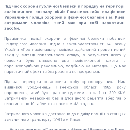
Під час охорони публічної безпеки й порядку на території
залізничного вокзалу «Київ-Пасажирський» працівники
Управління поліції охорони з фізичної безпеки в м. Києві
затримали чоловіка, який мав при собі наркотичні
засоби
.
Працівники поліції охорони з фізичної безпеки побачили
підозрілого чоловіка. Згідно з законодавством ст. 34 Закону
України «Про національну поліцію» здійснений превентивний
захід у вигляді поверхневого огляду, в результаті якого у
чоловіка було виявлено два поліетиленові пакети із
порошкоподібною речовиною, подібною на метадон, що має
наркотичний ефект та без рецепта не продається.
Під час перевірки встановили особу правопорушника. Ним
виявився уродженець Рівненської області 1985 року
народження, який був раніше судимим за ч. 1 ст. 309 ККУ.
Затриманий незаконно без відповідного рецепта зберігав 6
пластинок по 10 таблеток з написом «Метадон».
Затриманого чоловіка доставлено до відділу поліції на станціях
залізничного транспорту ГУНП в м. Києві.
Управління поліції охорони з фізичної безпеки в м.Києві