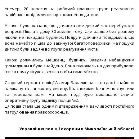
Увечері, 20 вересня на робочий планшет групи реагування
надійшло повідомлення про зникнення дитини.
У заяві було вказано, що дівчинка вже деякий час перебуває в
депресії. Пішла з дому 30 хвилин тому, але раніше без дозволу
ніколи не покидала будинок. Подруги дівчинки повідомили, що
вона начебто пішла до закинутої багатоповерхівки. На пошуки
дитини були задіяні всі групи реагування міста.
Також долучились мешканці будинку. Завдяки небайдужим
громадянам її було знайдено. Вона піднялась на дах прибудови,
взяла пачку пігулок і хотіла скоїти самогубство.
Старший сержант поліції Агамир Бадалян заліз на дах і знайшов
налякану та заплакану дитину. Її заспокоїли, безпечно спустили
та передали мамі. На місце події було викликано слідчо-
оперативну групу відділку поліції №2.
Ця подія стала ще одним підтвердженням важливості постійного
патрулювання правоохоронців.
Управління поліції охорони в Миколаївській області