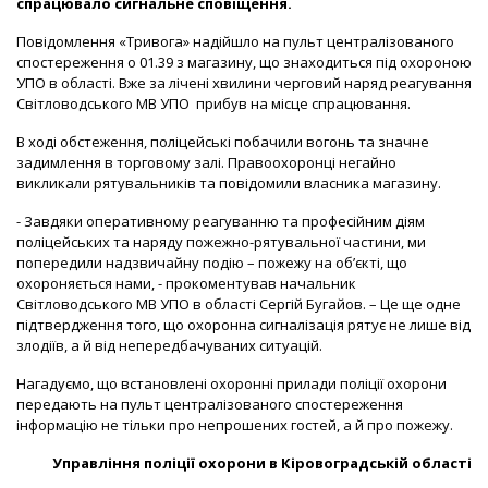
спрацювало сигнальне сповіщення.
Повідомлення «Тривога» надійшло на пульт централізованого
спостереження о 01.39 з магазину, що знаходиться під охороною
УПО в області. Вже за лічені хвилини черговий наряд реагування
Світловодського МВ УПО прибув на місце спрацювання.
В ході обстеження, поліцейські побачили вогонь та значне
задимлення в торговому залі. Правоохоронці негайно
викликали рятувальників та повідомили власника магазину.
- Завдяки оперативному реагуванню та професійним діям
поліцейських та наряду пожежно-рятувальної частини, ми
попередили надзвичайну подію – пожежу на об’єкті, що
охороняється нами, - прокоментував начальник
Світловодського МВ УПО в області Сергій Бугайов. – Це ще одне
підтвердження того, що охоронна сигналізація рятує не лише від
злодіїв, а й від непередбачуваних ситуацій.
Нагадуємо, що встановлені охоронні прилади поліції охорони
передають на пульт централізованого спостереження
інформацію не тільки про непрошених гостей, а й про пожежу.
Управління поліції охорони в Кіровоградській області