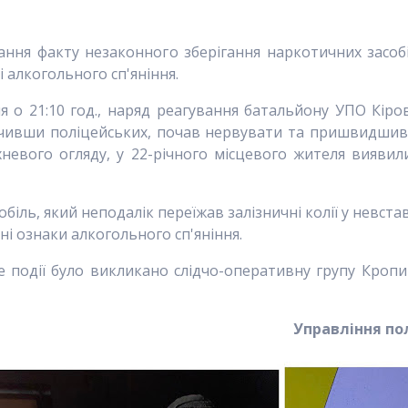
ання факту незаконного зберігання наркотичних засоб
і алкогольного сп'яніння.
о 21:10 год., наряд реагування батальйону УПО Кіров
бачивши поліцейських, почав нервувати та пришвидшив
хневого огляду, у 22-річного місцевого жителя вияви
обіль, який неподалік переїжав залізничні колії у невс
і ознаки алкогольного сп'яніння.
е події було викликано слідчо-оперативну групу Кроп
Управління пол