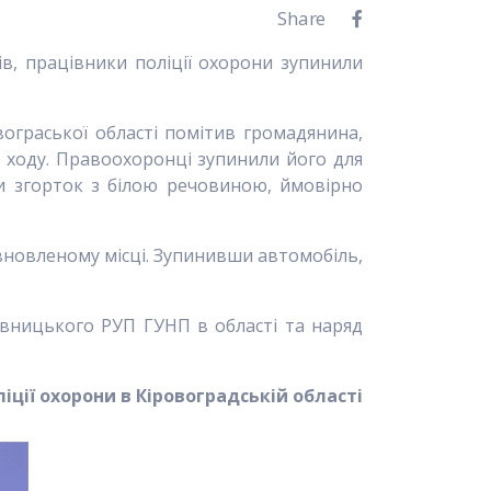
Share
ів, працівники поліції охорони зупинили
ограської області помітив громадянина,
 ходу. Правоохоронці зупинили його для
ли згорток з білою речовиною, ймовірно
тавновленому місці. Зупинивши автомобіль,
ивницького РУП ГУНП в області та наряд
іції охорони в Кіровоградській області