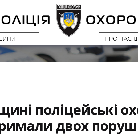
ВИНИ
ПРО НАС
щині поліцейські о
римали двох поруш