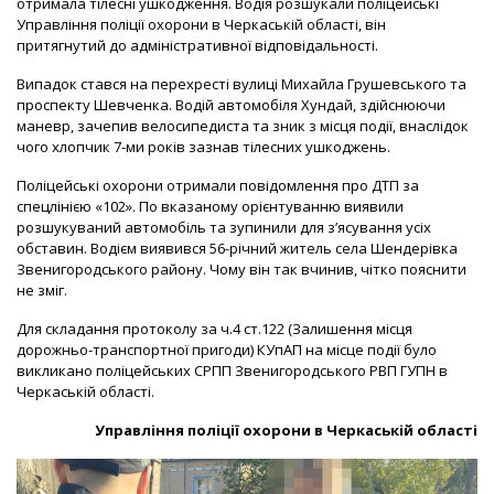
отримала тілесні ушкодження. Водія розшукали поліцейські
Управління поліції охорони в Черкаській області, він
притягнутий до адміністративної відповідальності.
Випадок стався на перехресті вулиці Михайла Грушевського та
проспекту Шевченка. Водій автомобіля Хундай, здійснюючи
маневр, зачепив велосипедиста та зник з місця події, внаслідок
чого хлопчик 7-ми років зазнав тілесних ушкоджень.
Поліцейські охорони отримали повідомлення про ДТП за
спецлінією «102». По вказаному орієнтуванню виявили
розшукуваний автомобіль та зупинили для з’ясування усіх
обставин. Водієм виявився 56-річний житель села Шендерівка
Звенигородського району. Чому він так вчинив, чітко пояснити
не зміг.
Для складання протоколу за ч.4 ст.122 (Залишення місця
дорожньо-транспортної пригоди) КУпАП на місце події було
викликано поліцейських СРПП Звенигородського РВП ГУПН в
Черкаській області.
Управління поліції охорони в Черкаській області