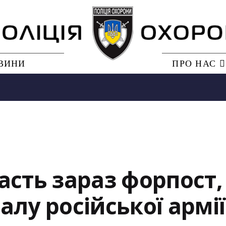
ВИНИ
ПРО НАС
асть зараз форпост,
лу російської армії