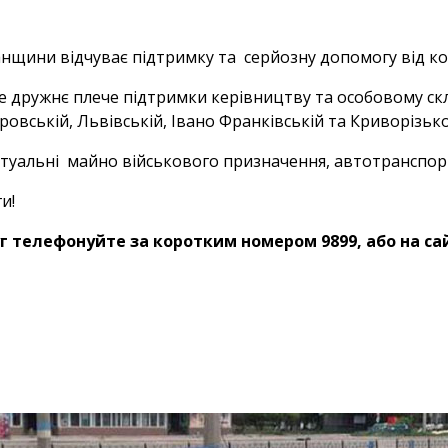
нщини відчуває підтримку та серйозну допомогу від коле
е дружнє плече підтримки керівництву та особовому ск
овській, Львівській, Івано Франківській та Криворізьком
актуальні майно військового призначення, автотранспор
и!
г телефонуйте за коротким номером 9899, або на сай